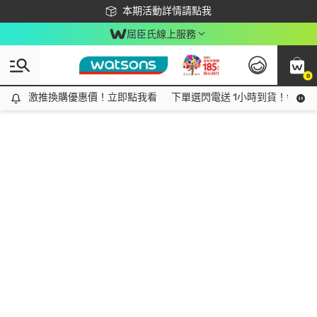
下載app最高回饋$350
本期活動詳情請點我
屈臣氏線上服務
0
激推換購優惠價！立即點我看
激推換購優惠價！立即點我看
下單選閃電送 1小時到貨！領神券