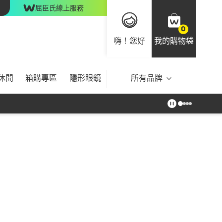
屈臣氏線上服務
0
嗨！您好
我的購物袋
休閒
箱購專區
隱形眼鏡
所有品牌