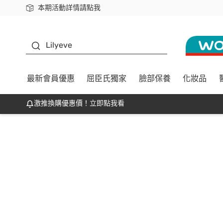
本期活動詳情請點我
下載app最高回饋$350
K beauty
Lilyeve
最新會員優惠
屈臣氏獨家
臉部保養
化妝品
激推換購優惠價！立即點我看