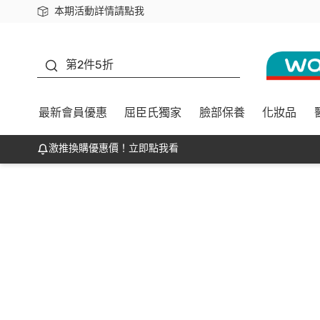
本期活動詳情請點我
下載app最高回饋$350
善存
第2件5折
最新會員優惠
屈臣氏獨家
臉部保養
化妝品
激推換購優惠價！立即點我看