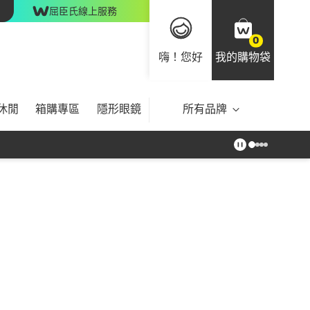
屈臣氏線上服務
0
嗨！您好
我的購物袋
休閒
箱購專區
隱形眼鏡
所有品牌