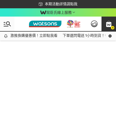
下載app最高回饋$350
本期活動詳情請點我
屈臣氏線上服務
0
激推換購優惠價！立即點我看
激推換購優惠價！立即點我看
下單選閃電送 1小時到貨！領神券