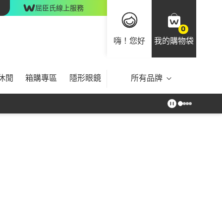
屈臣氏線上服務
0
嗨！您好
我的購物袋
休閒
箱購專區
隱形眼鏡
所有品牌