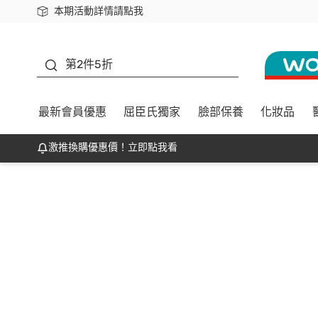
本期活動詳情請點我
下載app最高回饋$350
善存
第2件5折
最新會員優惠
屈臣氏獨家
臉部保養
化妝品
激推換購優惠價！立即點我看