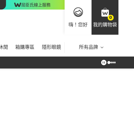
屈臣氏線上服務
0
嗨！您好
我的購物袋
休閒
箱購專區
隱形眼鏡
所有品牌