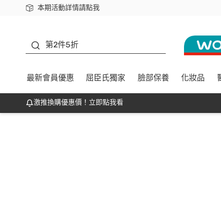
本期活動詳情請點我
下載app最高回饋$350
善存
第2件5折
最新會員優惠
屈臣氏獨家
臉部保養
化妝品
激推換購優惠價！立即點我看