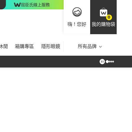
屈臣氏線上服務
0
嗨！您好
我的購物袋
休閒
箱購專區
隱形眼鏡
所有品牌