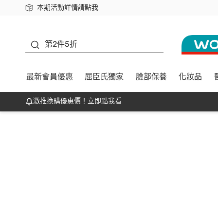
本期活動詳情請點我
下載app最高回饋$350
善存
第2件5折
最新會員優惠
屈臣氏獨家
臉部保養
化妝品
激推換購優惠價！立即點我看