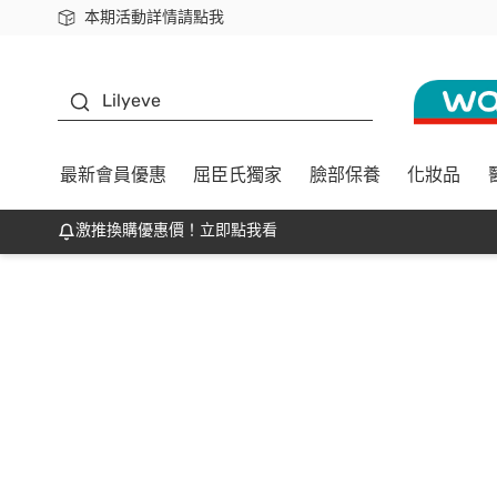
本期活動詳情請點我
下載app最高回饋$350
K beauty
Lilyeve
最新會員優惠
屈臣氏獨家
臉部保養
化妝品
激推換購優惠價！立即點我看