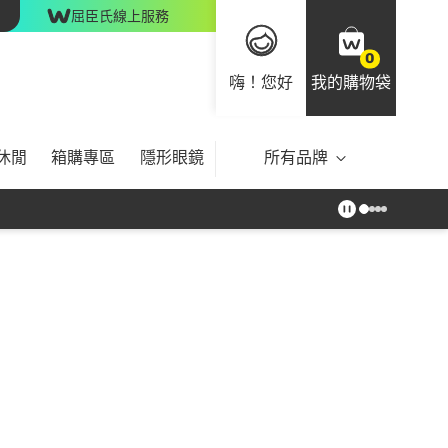
屈臣氏線上服務
0
嗨！您好
我的購物袋
休閒
箱購專區
隱形眼鏡
所有品牌