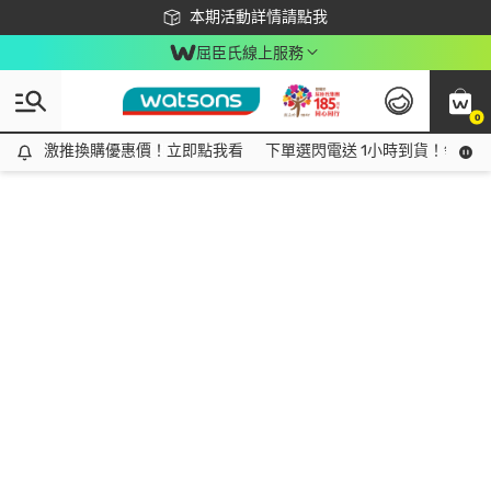
下載app最高回饋$350
本期活動詳情請點我
屈臣氏線上服務
0
激推換購優惠價！立即點我看
激推換購優惠價！立即點我看
下單選閃電送 1小時到貨！領神券