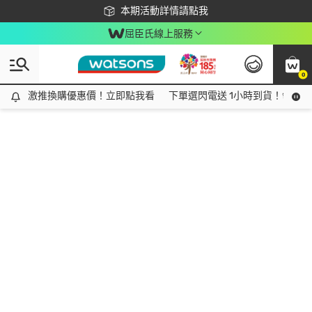
下載app最高回饋$350
本期活動詳情請點我
屈臣氏線上服務
0
激推換購優惠價！立即點我看
激推換購優惠價！立即點我看
下單選閃電送 1小時到貨！領神券