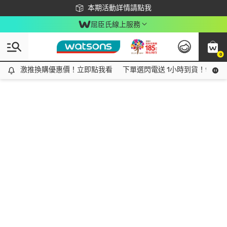
下載app最高回饋$350
本期活動詳情請點我
屈臣氏線上服務
0
激推換購優惠價！立即點我看
激推換購優惠價！立即點我看
下單選閃電送 1小時到貨！領神券