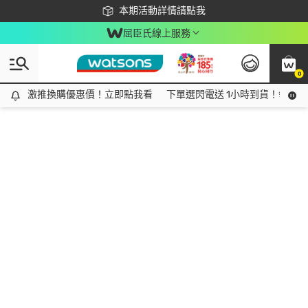
下載app最高回饋$350
本期活動詳情請點我
屈臣氏線上服務
0
激推換購優惠價！立即點我看
激推換購優惠價！立即點我看
下單選閃電送 1小時到貨！領神券