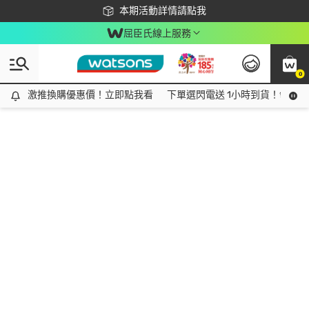
下載app最高回饋$350
本期活動詳情請點我
屈臣氏線上服務
0
激推換購優惠價！立即點我看
激推換購優惠價！立即點我看
下單選閃電送 1小時到貨！領神券