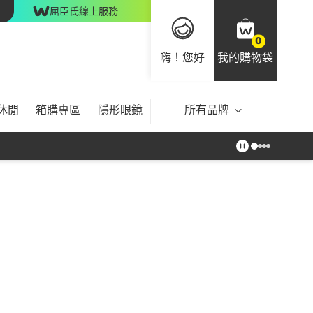
屈臣氏線上服務
0
嗨！您好
我的購物袋
休閒
箱購專區
隱形眼鏡
所有品牌