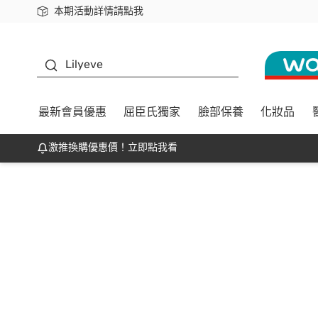
本期活動詳情請點我
下載app最高回饋$350
K beauty
Lilyeve
最新會員優惠
屈臣氏獨家
臉部保養
化妝品
激推換購優惠價！立即點我看