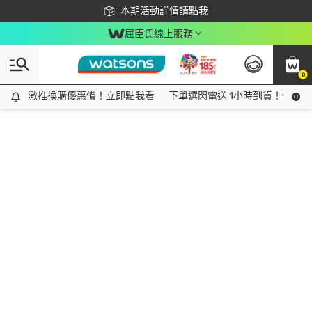
下載app最高回饋$350
本期活動詳情請點我
屈臣氏線上服務
0
激推換購優惠價！立即點我看
激推換購優惠價！立即點我看
下單選閃電送 1小時到貨！領神券