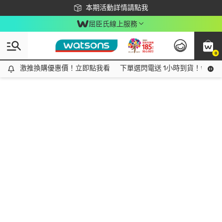
下載app最高回饋$350
本期活動詳情請點我
屈臣氏線上服務
0
激推換購優惠價！立即點我看
激推換購優惠價！立即點我看
下單選閃電送 1小時到貨！領神券