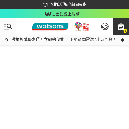
下載app最高回饋$350
本期活動詳情請點我
屈臣氏線上服務
0
激推換購優惠價！立即點我看
激推換購優惠價！立即點我看
下單選閃電送 1小時到貨！領神券