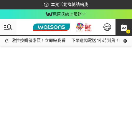
下載app最高回饋$350
本期活動詳情請點我
屈臣氏線上服務
0
激推換購優惠價！立即點我看
激推換購優惠價！立即點我看
下單選閃電送 1小時到貨！領神券