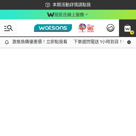
下載app最高回饋$350
本期活動詳情請點我
屈臣氏線上服務
0
激推換購優惠價！立即點我看
激推換購優惠價！立即點我看
下單選閃電送 1小時到貨！領神券