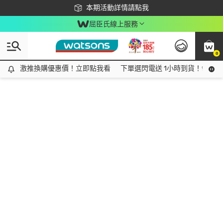
下載app最高回饋$350
本期活動詳情請點我
屈臣氏線上服務
0
激推換購優惠價！立即點我看
激推換購優惠價！立即點我看
下單選閃電送 1小時到貨！領神券