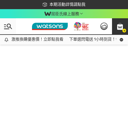
下載app最高回饋$350
本期活動詳情請點我
屈臣氏線上服務
0
激推換購優惠價！立即點我看
激推換購優惠價！立即點我看
下單選閃電送 1小時到貨！領神券