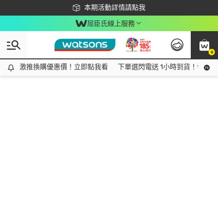
下載app最高回饋$350
本期活動詳情請點我
屈臣氏線上服務
0
激推換購優惠價！立即點我看
激推換購優惠價！立即點我看
下單選閃電送 1小時到貨！領神券