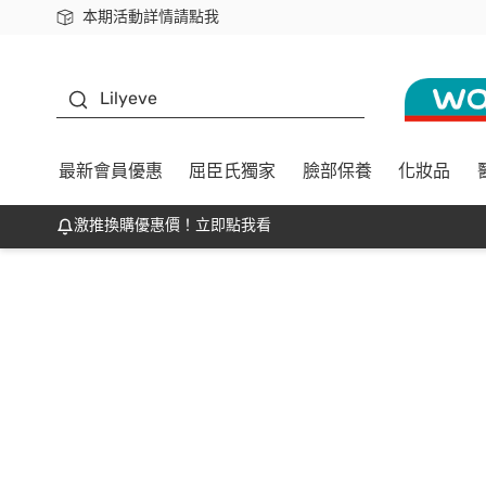
本期活動詳情請點我
下載app最高回饋$350
K beauty
Lilyeve
最新會員優惠
屈臣氏獨家
臉部保養
化妝品
激推換購優惠價！立即點我看