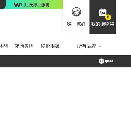
屈臣氏線上服務
0
嗨！您好
我的購物袋
休閒
箱購專區
隱形眼鏡
所有品牌