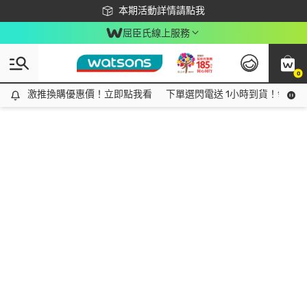
下載app最高回饋$350
本期活動詳情請點我
屈臣氏線上服務
0
激推換購優惠價！立即點我看
激推換購優惠價！立即點我看
下單選閃電送 1小時到貨！領神券