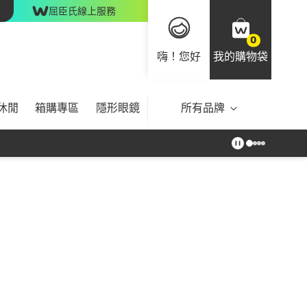
屈臣氏線上服務
0
嗨！您好
我的購物袋
休閒
箱購專區
隱形眼鏡
所有品牌