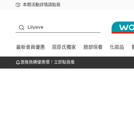
本期活動詳情請點我
下載app最高回饋$350
K beauty
Lilyeve
最新會員優惠
屈臣氏獨家
臉部保養
化妝品
激推換購優惠價！立即點我看