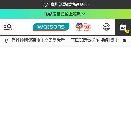
下載app最高回饋$350
本期活動詳情請點我
屈臣氏線上服務
0
激推換購優惠價！立即點我看
激推換購優惠價！立即點我看
下單選閃電送 1小時到貨！領神券