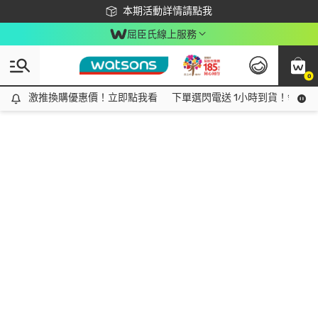
下載app最高回饋$350
本期活動詳情請點我
屈臣氏線上服務
0
激推換購優惠價！立即點我看
激推換購優惠價！立即點我看
下單選閃電送 1小時到貨！領神券