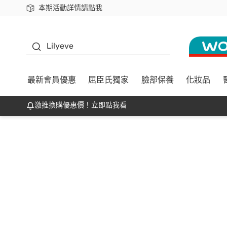
本期活動詳情請點我
下載app最高回饋$350
K beauty
Lilyeve
最新會員優惠
屈臣氏獨家
臉部保養
化妝品
激推換購優惠價！立即點我看