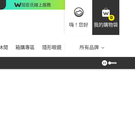
屈臣氏線上服務
0
嗨！您好
我的購物袋
休閒
箱購專區
隱形眼鏡
所有品牌