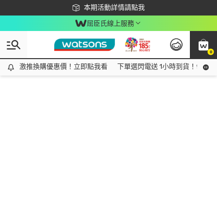
下載app最高回饋$350
本期活動詳情請點我
屈臣氏線上服務
0
激推換購優惠價！立即點我看
激推換購優惠價！立即點我看
下單選閃電送 1小時到貨！領神券