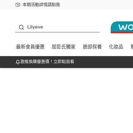
本期活動詳情請點我
下載app最高回饋$350
K beauty
Lilyeve
最新會員優惠
屈臣氏獨家
臉部保養
化妝品
激推換購優惠價！立即點我看