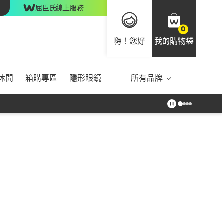
屈臣氏線上服務
0
嗨！您好
我的購物袋
休閒
箱購專區
隱形眼鏡
所有品牌