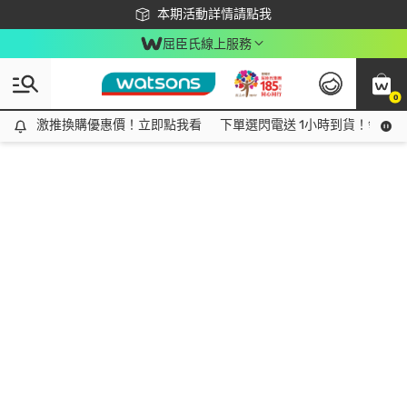
下載app最高回饋$350
本期活動詳情請點我
屈臣氏線上服務
0
激推換購優惠價！立即點我看
激推換購優惠價！立即點我看
下單選閃電送 1小時到貨！領神券