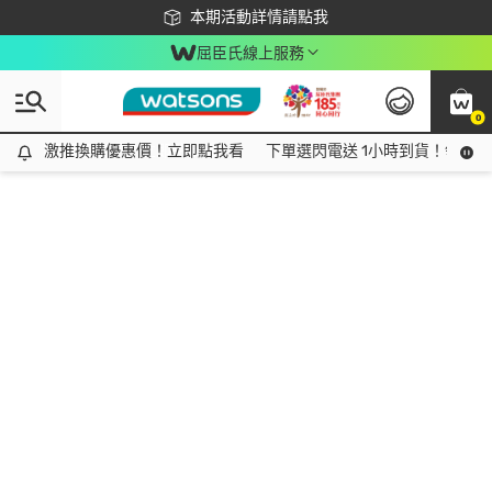
下載app最高回饋$350
本期活動詳情請點我
屈臣氏線上服務
0
激推換購優惠價！立即點我看
激推換購優惠價！立即點我看
下單選閃電送 1小時到貨！領神券