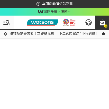
下載app最高回饋$350
本期活動詳情請點我
屈臣氏線上服務
0
激推換購優惠價！立即點我看
激推換購優惠價！立即點我看
下單選閃電送 1小時到貨！領神券