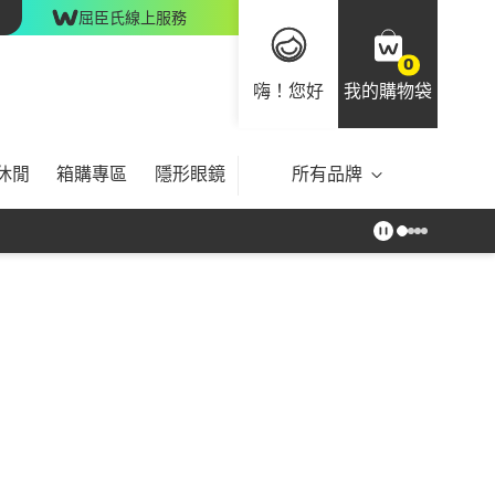
屈臣氏線上服務
0
嗨！您好
我的購物袋
休閒
箱購專區
隱形眼鏡
所有品牌