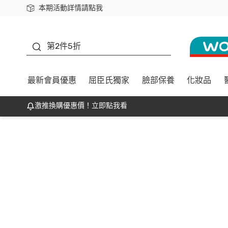
本期活動詳情請點我
下載app最高回饋$350
善存
第2件5折
最新會員優惠
屈臣氏獨家
臉部保養
化妝品
激推換購優惠價！立即點我看