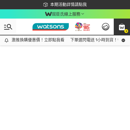
下載app最高回饋$350
本期活動詳情請點我
屈臣氏線上服務
0
激推換購優惠價！立即點我看
激推換購優惠價！立即點我看
下單選閃電送 1小時到貨！領神券