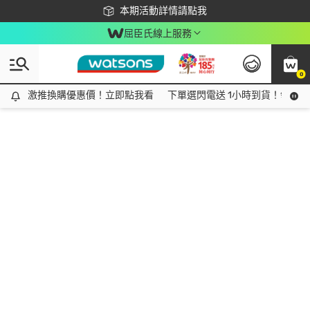
下載app最高回饋$350
本期活動詳情請點我
屈臣氏線上服務
0
激推換購優惠價！立即點我看
激推換購優惠價！立即點我看
下單選閃電送 1小時到貨！領神券