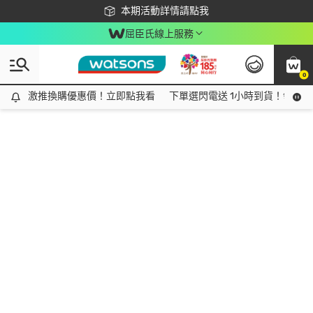
下載app最高回饋$350
本期活動詳情請點我
屈臣氏線上服務
0
激推換購優惠價！立即點我看
激推換購優惠價！立即點我看
下單選閃電送 1小時到貨！領神券