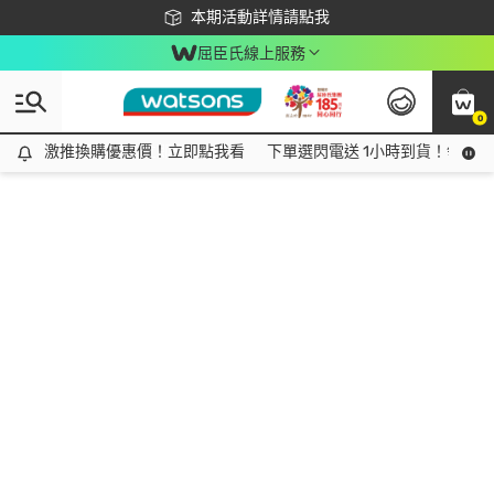
下載app最高回饋$350
本期活動詳情請點我
屈臣氏線上服務
0
激推換購優惠價！立即點我看
激推換購優惠價！立即點我看
下單選閃電送 1小時到貨！領神券