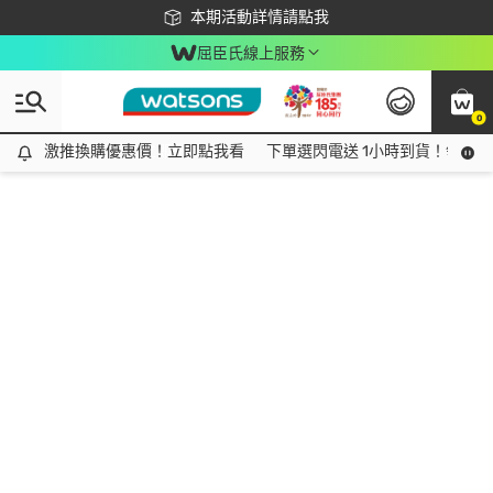
下載app最高回饋$350
本期活動詳情請點我
屈臣氏線上服務
0
激推換購優惠價！立即點我看
激推換購優惠價！立即點我看
下單選閃電送 1小時到貨！領神券