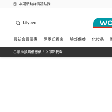
本期活動詳情請點我
下載app最高回饋$350
K beauty
Lilyeve
最新會員優惠
屈臣氏獨家
臉部保養
化妝品
激推換購優惠價！立即點我看