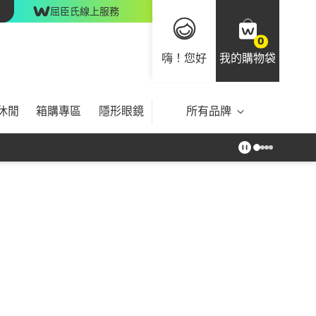
屈臣氏線上服務
0
嗨！您好
我的購物袋
休閒
箱購專區
隱形眼鏡
所有品牌