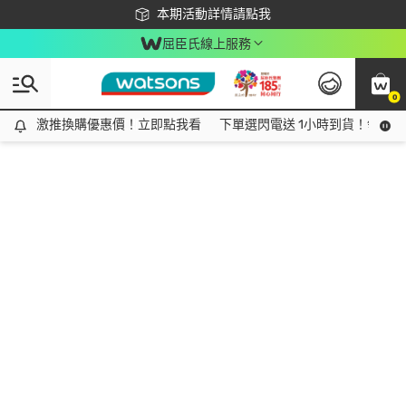
下載app最高回饋$350
本期活動詳情請點我
屈臣氏線上服務
0
激推換購優惠價！立即點我看
激推換購優惠價！立即點我看
下單選閃電送 1小時到貨！領神券