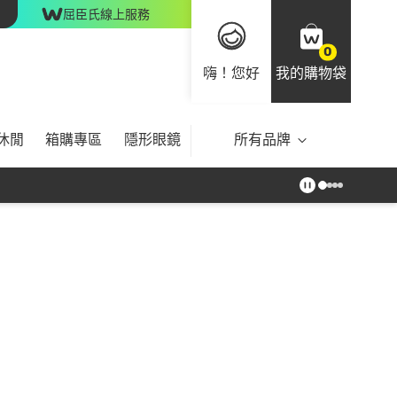
屈臣氏線上服務
0
嗨！您好
我的購物袋
休閒
箱購專區
隱形眼鏡
所有品牌