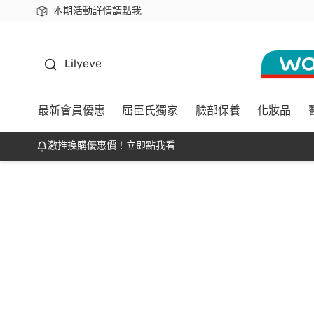
本期活動詳情請點我
下載app最高回饋$350
K beauty
Lilyeve
最新會員優惠
屈臣氏獨家
臉部保養
化妝品
激推換購優惠價！立即點我看