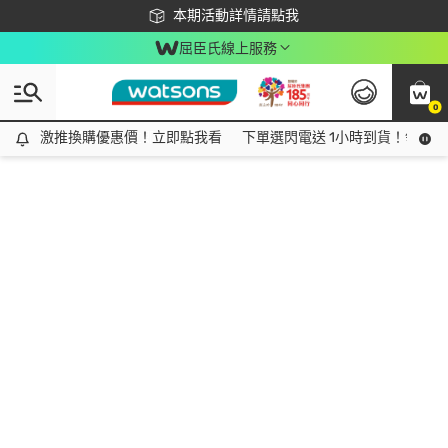
下載app最高回饋$350
本期活動詳情請點我
屈臣氏線上服務
0
激推換購優惠價！立即點我看
激推換購優惠價！立即點我看
下單選閃電送 1小時到貨！領神券