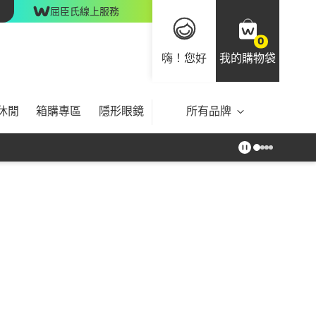
屈臣氏線上服務
0
嗨！您好
我的購物袋
休閒
箱購專區
隱形眼鏡
所有品牌