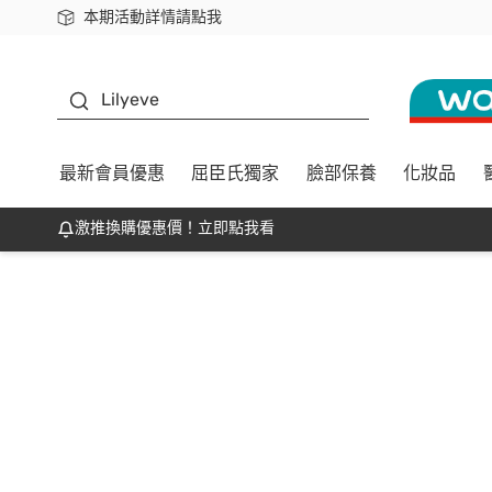
本期活動詳情請點我
下載app最高回饋$350
K beauty
Lilyeve
最新會員優惠
屈臣氏獨家
臉部保養
化妝品
激推換購優惠價！立即點我看