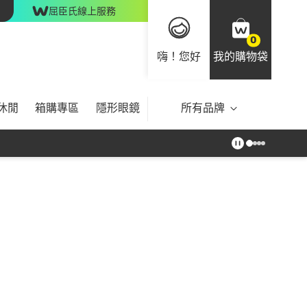
屈臣氏線上服務
0
嗨！您好
我的購物袋
休閒
箱購專區
隱形眼鏡
所有品牌