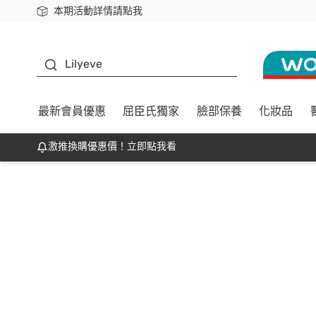
本期活動詳情請點我
下載app最高回饋$350
K beauty
Lilyeve
最新會員優惠
屈臣氏獨家
臉部保養
化妝品
激推換購優惠價！立即點我看