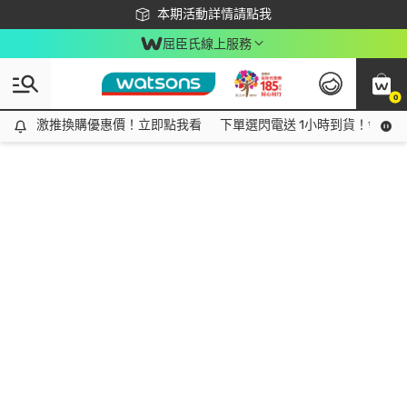
下載app最高回饋$350
本期活動詳情請點我
屈臣氏線上服務
0
激推換購優惠價！立即點我看
激推換購優惠價！立即點我看
下單選閃電送 1小時到貨！領神券