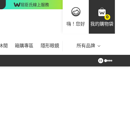
屈臣氏線上服務
0
嗨！您好
我的購物袋
休閒
箱購專區
隱形眼鏡
所有品牌