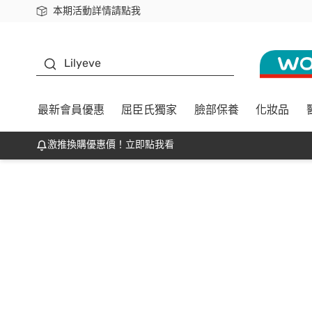
本期活動詳情請點我
下載app最高回饋$350
K beauty
Lilyeve
最新會員優惠
屈臣氏獨家
臉部保養
化妝品
激推換購優惠價！立即點我看