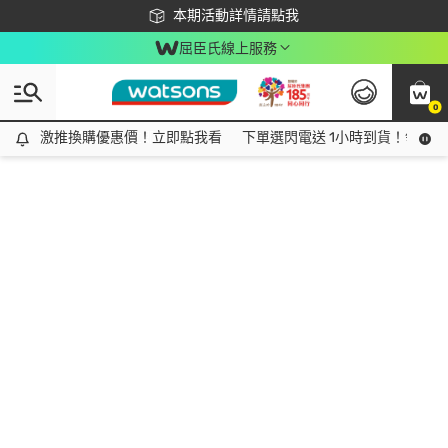
下載app最高回饋$350
本期活動詳情請點我
屈臣氏線上服務
0
激推換購優惠價！立即點我看
激推換購優惠價！立即點我看
下單選閃電送 1小時到貨！領神券