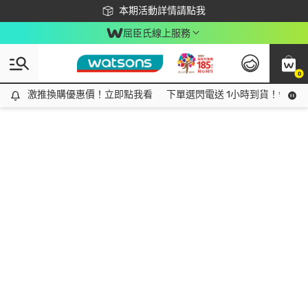
下載app最高回饋$350
本期活動詳情請點我
屈臣氏線上服務
0
激推換購優惠價！立即點我看
激推換購優惠價！立即點我看
下單選閃電送 1小時到貨！領神券