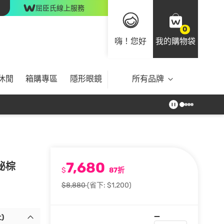
屈臣氏線上服務
0
嗨！您好
我的購物袋
休閒
箱購專區
隱形眼鏡
所有品牌
7,680
神秘棕
$
87折
$8,880
(省下: $1,200)
)