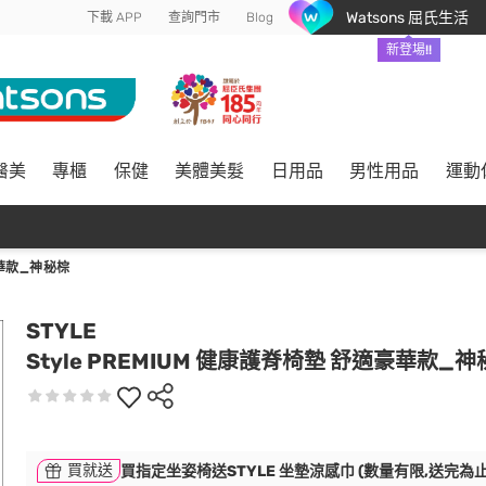
Watsons 屈氏生活
下載 APP
查詢門市
Blog
新登場!!
醫美
專櫃
保健
美體美髮
日用品
男性用品
運動
豪華款_神秘棕
STYLE
Style PREMIUM 健康護脊椅墊 舒適豪華款_
買就送
買指定坐姿椅送STYLE 坐墊涼感巾 (數量有限,送完為止