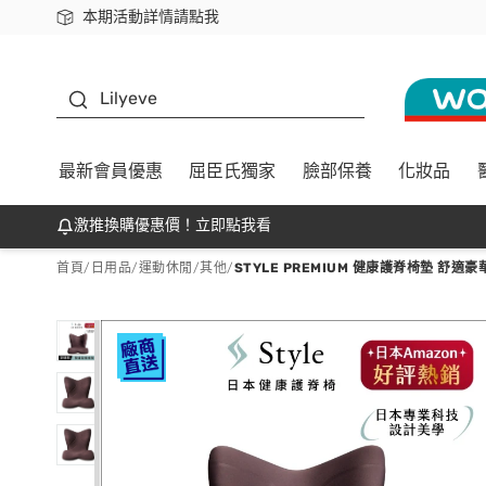
本期活動詳情請點我
下載app最高回饋$350
K beauty
Lilyeve
最新會員優惠
屈臣氏獨家
臉部保養
化妝品
激推換購優惠價！立即點我看
首頁
/
日用品
/
運動休閒
/
其他
/
STYLE PREMIUM 健康護脊椅墊 舒適